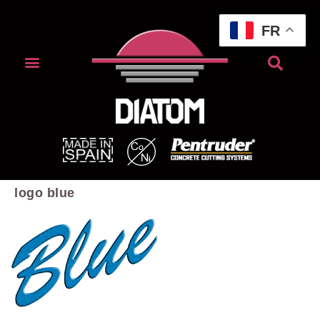
FR
logo blue