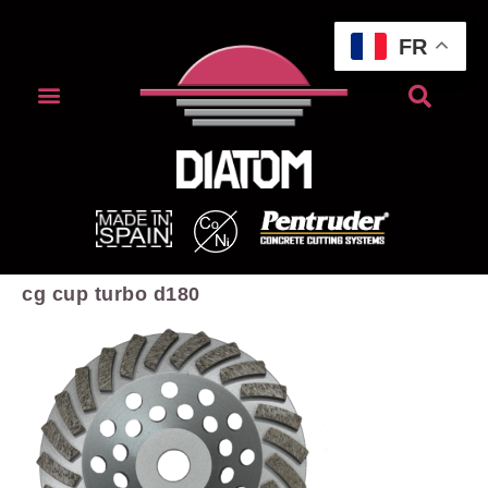
FR
cg cup turbo d180