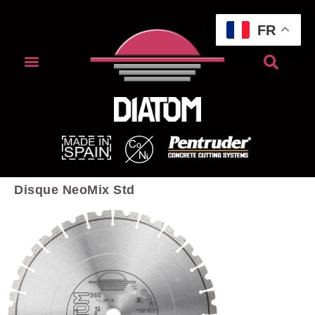
FR
Disque NeoMix Std