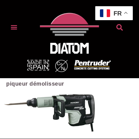
FR
piqueur démolisseur