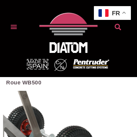
FR
Roue WB500